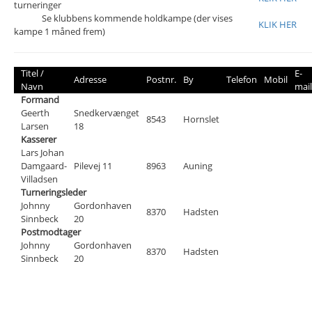
turneringer
Se klubbens kommende holdkampe (der vises
KLIK HER
kampe 1 måned frem)
Titel /
E-
Adresse
Postnr.
By
Telefon
Mobil
Navn
mail
Formand
Geerth
Snedkervænget
8543
Hornslet
Larsen
18
Kasserer
Lars Johan
Damgaard-
Pilevej 11
8963
Auning
Villadsen
Turneringsleder
Johnny
Gordonhaven
8370
Hadsten
Sinnbeck
20
Postmodtager
Johnny
Gordonhaven
8370
Hadsten
Sinnbeck
20