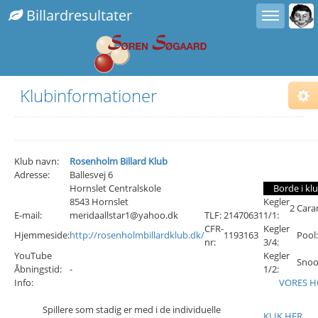
Toggle user menu
Toggle sidebar
Billardresultater
Klubinformationer
Cho
Sub
Fix
Com
Fix
Alt.
Klub navn:
Rosenholm Billard Klub
Adresse:
Ballesvej 6
Fix
Hornslet Centralskole
Borde i kl
Righ
8543 Hornslet
Kegler
2
Cara
Ins
E-mail:
meridaallstar1@yahoo.dk
TLF:
21470631
1/1:
CFR-
Kegler
Hjemmeside:
http://rosenholmbillardklub.dk/
1193163
Pool:
nr:
3/4:
YouTube
Kegler
Snoo
Åbningstid:
-
1/2:
Info:
VORES H
Spillere som stadig er med i de individuelle
KLIK HER