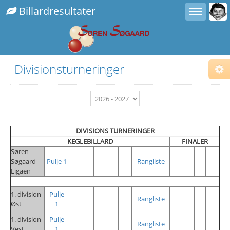
Toggle user menu
Toggle sidebar
Billardresultater
Divisionsturneringer
Cho
Sub
Fix
Com
Fix
Alt.
Fix
DIVISIONS TURNERINGER
Righ
KEGLEBILLARD
FINALER
Søren
Ins
Søgaard
Pulje 1
Rangliste
Ligaen
1. division
Pulje
Rangliste
Øst
1
1. division
Pulje
Rangliste
Vest
1