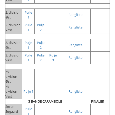
2. division
Pulje
Rangliste
Øst
1
2. division
Pulje
Pulje
Rangliste
Vest
1
2
3. division
Pulje
Pulje
Rangliste
Øst
1
2
3. division
Pulje
Pulje
Pulje
Rangliste
Vest
1
2
3
Kv-
division
Øst
Kv-
division
Pulje 1
Rangliste
Vest
3 BANDE CARAMBOLE
FINALER
Søren
Pulje
Søgaard
Rangliste
1