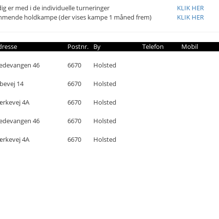
ig er med i de individuelle turneringer
KLIK HER
mmende holdkampe (der vises kampe 1 måned frem)
KLIK HER
dresse
Postnr.
By
Telefon
Mobil
edevangen 46
6670
Holsted
bevej 14
6670
Holsted
ærkevej 4A
6670
Holsted
edevangen 46
6670
Holsted
ærkevej 4A
6670
Holsted