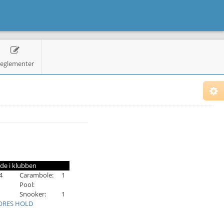
eglementer
de i klubben
4
Carambole:
1
Pool:
Snooker:
1
ORES HOLD