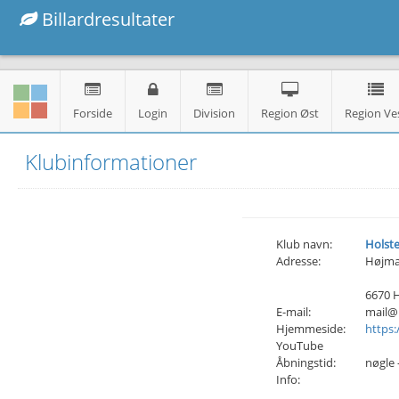
Billardresultater
Forside
Login
Division
Region Øst
Region Ve
Klubinformationer
Klub navn:
Holste
Adresse:
Højma
6670 
E-mail:
mail@h
Hjemmeside:
https:
YouTube
Åbningstid:
nøgle 
Info: