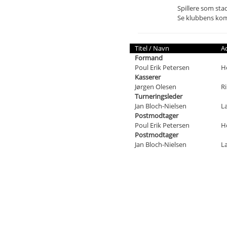
Spillere som stad
Se klubbens ko
Titel / Navn
A
Formand
Poul Erik Petersen
H
Kasserer
Jørgen Olesen
Ri
Turneringsleder
Jan Bloch-Nielsen
L
Postmodtager
Poul Erik Petersen
H
Postmodtager
Jan Bloch-Nielsen
L