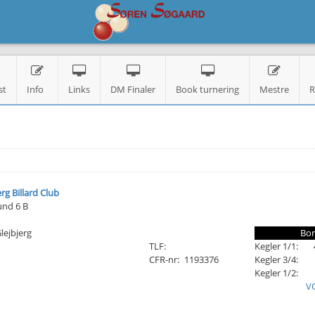
st
Info
Links
DM Finaler
Book turnering
Mestre
R
erg Billard Club
und 6 B
lejbjerg
Bor
TLF:
Kegler 1/1:
CFR-nr:
1193376
Kegler 3/4:
Kegler 1/2:
V