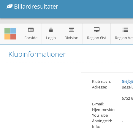
Billardresultater
Forside
Login
Division
Region Øst
Region Ve
Klubinformationer
Klub navn:
Glejbj
Adresse:
Bøgel
6752 G
E-mail:
Hjemmeside:
YouTube
Åbningstid:
-
Info: