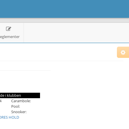
eglementer
de i klubben
4
Carambole:
Pool:
Snooker:
ORES HOLD