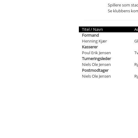
Spillere som stad
Se klubbens ko
Titel / Navn
A
Formand
Henning Kjær
Gl
Kasserer
Poul Erik Jensen
Tv
Turneringsleder
Niels Ole Jensen
R
Postmodtager
Niels Ole Jensen
R