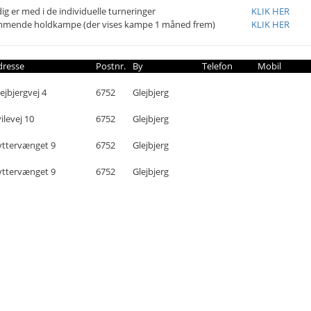
ig er med i de individuelle turneringer
KLIK HER
mmende holdkampe (der vises kampe 1 måned frem)
KLIK HER
dresse
Postnr.
By
Telefon
Mobil
ejbjergvej 4
6752
Glejbjerg
ilevej 10
6752
Glejbjerg
yttervænget 9
6752
Glejbjerg
yttervænget 9
6752
Glejbjerg