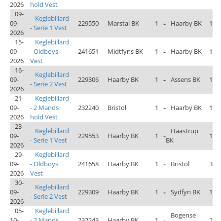
2026
hold Vest
09-
Keglebillard
09-
229550
Marstal BK
1
-
Haarby BK
1
- Serie 1 Vest
2026
15-
Keglebillard
09-
- Oldboys
241651
Midtfyns BK
1
-
Haarby BK
1
2026
Vest
16-
Keglebillard
09-
229306
Haarby BK
1
-
Assens BK
1
- Serie 2 Vest
2026
21-
Keglebillard
09-
- 2 Mands
232240
Bristol
1
-
Haarby BK
1
2026
hold Vest
23-
Keglebillard
Haastrup
09-
229553
Haarby BK
1
-
1
- Serie 1 Vest
BK
2026
29-
Keglebillard
09-
- Oldboys
241658
Haarby BK
1
-
Bristol
3
2026
Vest
30-
Keglebillard
09-
229309
Haarby BK
1
-
Sydfyn BK
1
- Serie 2 Vest
2026
05-
Keglebillard
Bogense
10-
- 2 Mands
232243
Haarby BK
1
-
2