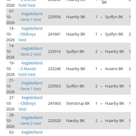
BK
2026
hold Vest
07-
Keglebillard
10-
229556
Haarby BK
1
-
Sydfyn BK
1
- Serie 1 Vest
2026
13-
Keglebillard
10-
- Oldboys
241661
Haarby BK
1
-
Sydfyn BK
2
2026
Vest
14-
Keglebillard
10-
229316
Sydfyn BK
2
-
Haarby BK
1
- Serie 2 Vest
2026
19-
Keglebillard
10-
- 2 Mands
232246
Haarby BK
1
-
Assens BK
2
2026
hold Vest
21-
Keglebillard
10-
229563
Sydfyn BK
2
-
Haarby BK
1
- Serie 1 Vest
2026
27-
Keglebillard
10-
- Oldboys
241663
Stenstrup BK
1
-
Haarby BK
1
2026
Vest
28-
Keglebillard
10-
229320
Næsby BK
2
-
Haarby BK
1
- Serie 2 Vest
2026
02-
Keglebillard