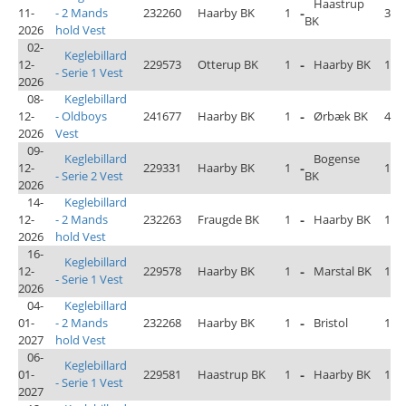
Haastrup
11-
- 2 Mands
232260
Haarby BK
1
-
3
BK
2026
hold Vest
02-
Keglebillard
12-
229573
Otterup BK
1
-
Haarby BK
1
- Serie 1 Vest
2026
08-
Keglebillard
12-
- Oldboys
241677
Haarby BK
1
-
Ørbæk BK
4
2026
Vest
09-
Keglebillard
Bogense
12-
229331
Haarby BK
1
-
1
- Serie 2 Vest
BK
2026
14-
Keglebillard
12-
- 2 Mands
232263
Fraugde BK
1
-
Haarby BK
1
2026
hold Vest
16-
Keglebillard
12-
229578
Haarby BK
1
-
Marstal BK
1
- Serie 1 Vest
2026
04-
Keglebillard
01-
- 2 Mands
232268
Haarby BK
1
-
Bristol
1
2027
hold Vest
06-
Keglebillard
01-
229581
Haastrup BK
1
-
Haarby BK
1
- Serie 1 Vest
2027