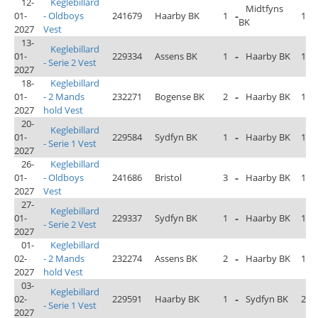
12-
Keglebillard
Midtfyns
01-
- Oldboys
241679
Haarby BK
1
-
1
BK
2027
Vest
13-
Keglebillard
01-
229334
Assens BK
1
-
Haarby BK
1
- Serie 2 Vest
2027
18-
Keglebillard
01-
- 2 Mands
232271
Bogense BK
2
-
Haarby BK
1
2027
hold Vest
20-
Keglebillard
01-
229584
Sydfyn BK
1
-
Haarby BK
1
- Serie 1 Vest
2027
26-
Keglebillard
01-
- Oldboys
241686
Bristol
3
-
Haarby BK
1
2027
Vest
27-
Keglebillard
01-
229337
Sydfyn BK
1
-
Haarby BK
1
- Serie 2 Vest
2027
01-
Keglebillard
02-
- 2 Mands
232274
Assens BK
2
-
Haarby BK
1
2027
hold Vest
03-
Keglebillard
02-
229591
Haarby BK
1
-
Sydfyn BK
2
- Serie 1 Vest
2027