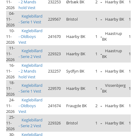
11-
- 2 Mands
232253
Ørbæk BK
2
-
Haarby BK
1
2026
hold Vest
04-
Keglebillard
11-
229567
Bristol
1
-
Haarby BK
1
- Serie 1 Vest
2026
10-
Keglebillard
Haastrup
11-
- Oldboys
241670
Haarby BK
1
-
1
BK
2026
Vest
11-
Keglebillard
Haastrup
11-
229323
Haarby BK
1
-
1
- Serie 2 Vest
BK
2026
16-
Keglebillard
11-
- 2 Mands
232257
Sydfyn BK
1
-
Haarby BK
1
2026
hold Vest
18-
Keglebillard
Vissenbjerg
11-
229570
Haarby BK
1
-
1
- Serie 1 Vest
BK
2026
24-
Keglebillard
11-
- Oldboys
241674
Fraugde BK
2
-
Haarby BK
1
2026
Vest
25-
Keglebillard
11-
229326
Bristol
1
-
Haarby BK
1
- Serie 2 Vest
2026
30-
Keglebillard