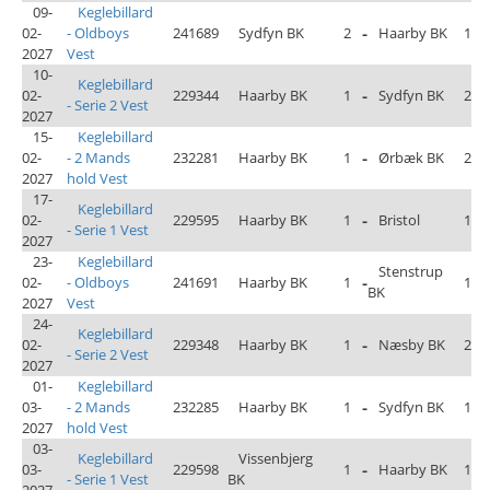
09-
Keglebillard
02-
- Oldboys
241689
Sydfyn BK
2
-
Haarby BK
1
2027
Vest
10-
Keglebillard
02-
229344
Haarby BK
1
-
Sydfyn BK
2
- Serie 2 Vest
2027
15-
Keglebillard
02-
- 2 Mands
232281
Haarby BK
1
-
Ørbæk BK
2
2027
hold Vest
17-
Keglebillard
02-
229595
Haarby BK
1
-
Bristol
1
- Serie 1 Vest
2027
23-
Keglebillard
Stenstrup
02-
- Oldboys
241691
Haarby BK
1
-
1
BK
2027
Vest
24-
Keglebillard
02-
229348
Haarby BK
1
-
Næsby BK
2
- Serie 2 Vest
2027
01-
Keglebillard
03-
- 2 Mands
232285
Haarby BK
1
-
Sydfyn BK
1
2027
hold Vest
03-
Keglebillard
Vissenbjerg
03-
229598
1
-
Haarby BK
1
- Serie 1 Vest
BK