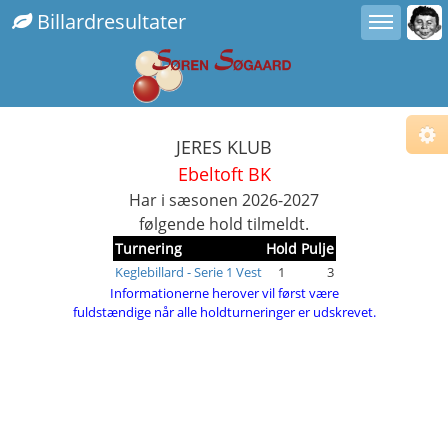
Toggle user menu
Toggle sidebar
Billardresultater
JERES KLUB
Cho
Sub
Ebeltoft BK
Fix
Com
Har i sæsonen 2026-2027
Fix
følgende hold tilmeldt.
Alt.
Fix
Turnering
Hold
Pulje
Keglebillard - Serie 1 Vest
1
3
Righ
Informationerne herover vil først være
Ins
fuldstændige når alle holdturneringer er udskrevet.