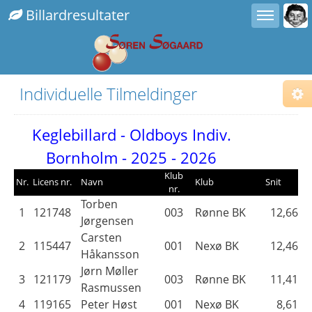
Toggle user menu
Toggle sidebar
Billardresultater
Individuelle Tilmeldinger
Cho
Sub
Keglebillard - Oldboys Indiv.
Fix
Com
Bornholm - 2025 - 2026
Fix
Alt.
Fix
Klub
Nr.
Licens nr.
Navn
Klub
Snit
nr.
Righ
Torben
Ins
1
121748
003
Rønne BK
12,66
Jørgensen
Carsten
2
115447
001
Nexø BK
12,46
Håkansson
Jørn Møller
3
121179
003
Rønne BK
11,41
Rasmussen
4
119165
Peter Høst
001
Nexø BK
8,61