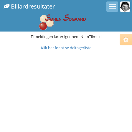
Toggle user menu
Toggle sidebar
Billardresultater
Tilmeldingen kører igennem NemTilmeld
Klik her for at se deltagerliste
Cho
Sub
Fix
Com
Fix
Alt.
Fix
Righ
Ins