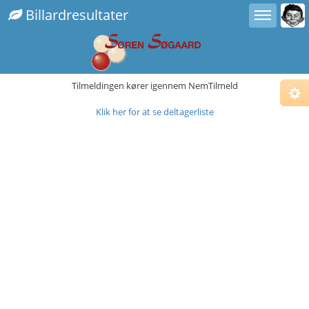
Toggle user menu
Toggle sidebar
Billardresultater
Tilmeldingen kører igennem NemTilmeld
Klik her for at se deltagerliste
Cho
Sub
Fix
Com
Fix
Alt.
Fix
Righ
Ins