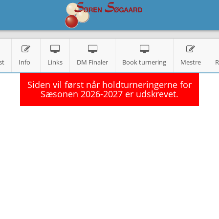
st
Info
Links
DM Finaler
Book turnering
Mestre
R
Siden vil først når holdturneringerne for
Sæsonen 2026-2027 er udskrevet.